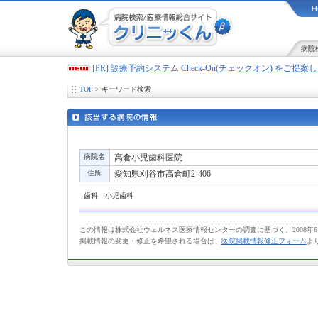
病院
[PR] 診療予約システム Check-On(チェックオン) をご提
TOP
> キーワード検索
病院名
高倉小児歯科医院
住所
愛知県刈谷市高倉町2-406
歯科 小児歯科
この情報は株式会社ウェルネス医療情報センターの調査に基づく、2008年
掲載情報の変更・修正を希望される場合は、
医院掲載情報修正フォーム
よ