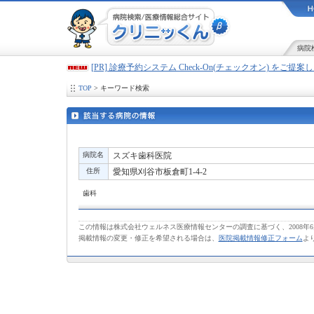
病院
[PR] 診療予約システム Check-On(チェックオン) をご提
TOP
> キーワード検索
病院名
スズキ歯科医院
住所
愛知県刈谷市板倉町1-4-2
歯科
この情報は株式会社ウェルネス医療情報センターの調査に基づく、2008年
掲載情報の変更・修正を希望される場合は、
医院掲載情報修正フォーム
よ