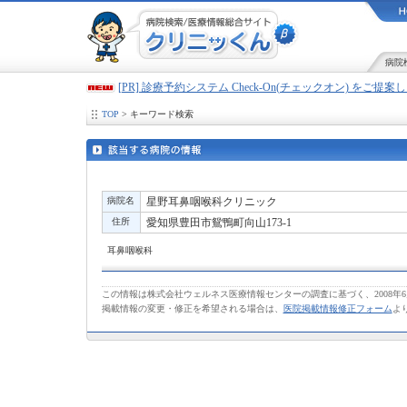
病院
[PR] 診療予約システム Check-On(チェックオン) をご提
TOP
> キーワード検索
病院名
星野耳鼻咽喉科クリニック
住所
愛知県豊田市鴛鴨町向山173-1
耳鼻咽喉科
この情報は株式会社ウェルネス医療情報センターの調査に基づく、2008年
掲載情報の変更・修正を希望される場合は、
医院掲載情報修正フォーム
よ