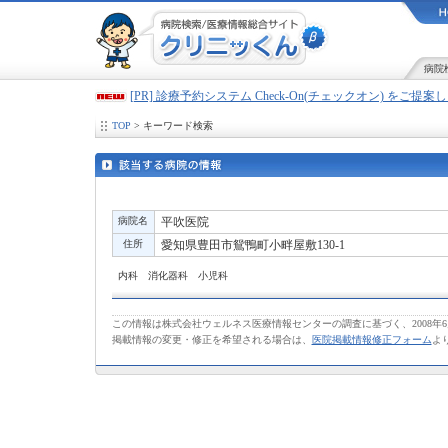
病院
[PR] 診療予約システム Check-On(チェックオン) をご提
TOP
> キーワード検索
病院名
平吹医院
住所
愛知県豊田市鴛鴨町小畔屋敷130-1
内科 消化器科 小児科
この情報は株式会社ウェルネス医療情報センターの調査に基づく、2008年
掲載情報の変更・修正を希望される場合は、
医院掲載情報修正フォーム
よ