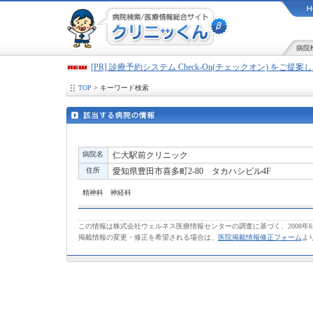
病院
[PR] 診療予約システム Check-On(チェックオン) をご提
TOP
> キーワード検索
病院名
仁大駅前クリニック
住所
愛知県豊田市喜多町2-80 タカハシビル4F
精神科 神経科
この情報は株式会社ウェルネス医療情報センターの調査に基づく、2008年
掲載情報の変更・修正を希望される場合は、
医院掲載情報修正フォーム
よ