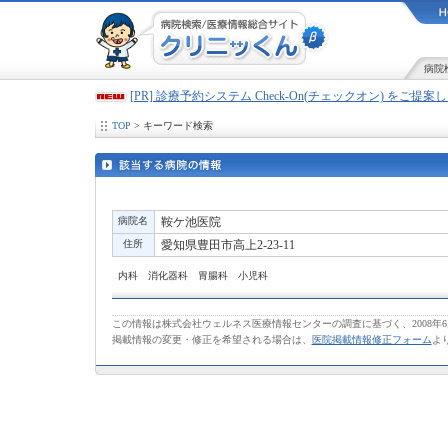
病院
[PR] 診療予約システム Check-On(チェックオン) をご提
TOP
> キーワード検索
病院名
鞍ケ池医院
住所
愛知県豊田市高上2-23-11
内科 消化器科 胃腸科 小児科
この情報は株式会社ウェルネス医療情報センターの調査に基づく、2008年
掲載情報の変更・修正を希望される場合は、
医院掲載情報修正フォーム
よ