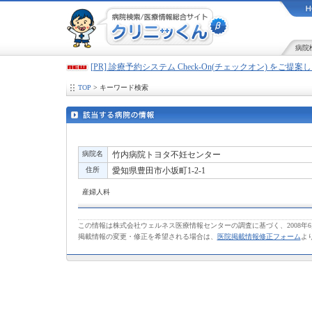
病院
[PR] 診療予約システム Check-On(チェックオン) をご提
TOP
> キーワード検索
病院名
竹内病院トヨタ不妊センター
住所
愛知県豊田市小坂町1-2-1
産婦人科
この情報は株式会社ウェルネス医療情報センターの調査に基づく、2008年
掲載情報の変更・修正を希望される場合は、
医院掲載情報修正フォーム
よ