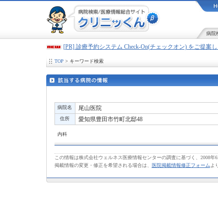
病院
[PR] 診療予約システム Check-On(チェックオン) をご提
TOP
> キーワード検索
病院名
尾山医院
住所
愛知県豊田市竹町北邸48
内科
この情報は株式会社ウェルネス医療情報センターの調査に基づく、2008年
掲載情報の変更・修正を希望される場合は、
医院掲載情報修正フォーム
よ