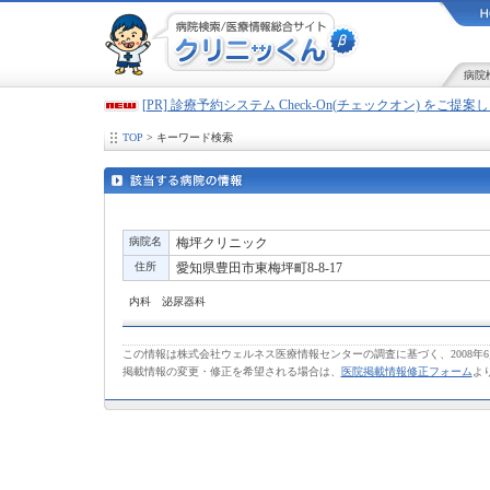
病院
[PR] 診療予約システム Check-On(チェックオン) をご提
TOP
> キーワード検索
病院名
梅坪クリニック
住所
愛知県豊田市東梅坪町8-8-17
内科 泌尿器科
この情報は株式会社ウェルネス医療情報センターの調査に基づく、2008年
掲載情報の変更・修正を希望される場合は、
医院掲載情報修正フォーム
よ