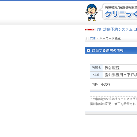
[PR] 診療予約システム 
TOP
> キーワード検索
病院名
渋谷医院
住所
愛知県豊田市平戸橋町
内科 小児科
この情報は株式会社ウェルネス医療
掲載情報の変更・修正を希望され