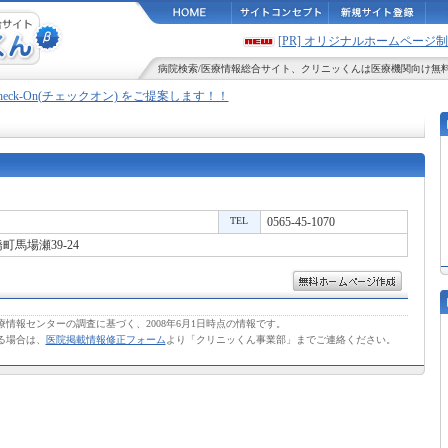
[PR] オリジナルホームペー
病院検索
/
医療情報
総合サイト、
クリニッくん
は医療機関向け無
Check-On(チェックオン) をご提案します！！
TEL
0565-45-1070
馬場瀬39-24
情報センターの調査に基づく、2008年6月1日時点の情報です。
る場合は、
医院掲載情報修正フォーム
より「クリニッくん事業部」までご連絡ください。