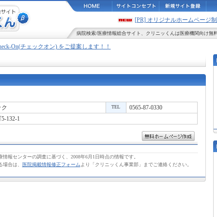
[PR] オリジナルホームペー
病院検索
/
医療情報
総合サイト、
クリニッくん
は医療機関向け無
Check-On(チェックオン) をご提案します！！
ック
TEL
0565-87-0330
132-1
情報センターの調査に基づく、2008年6月1日時点の情報です。
る場合は、
医院掲載情報修正フォーム
より「クリニッくん事業部」までご連絡ください。