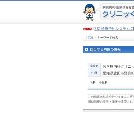
[PR] 診療予約システム 
TOP
> キーワード検索
病院名
おぎ原内科クリニ
住所
愛知県豊田市野見町5-
内科 小児科
この情報は株式会社ウェルネス医療
掲載情報の変更・修正を希望され