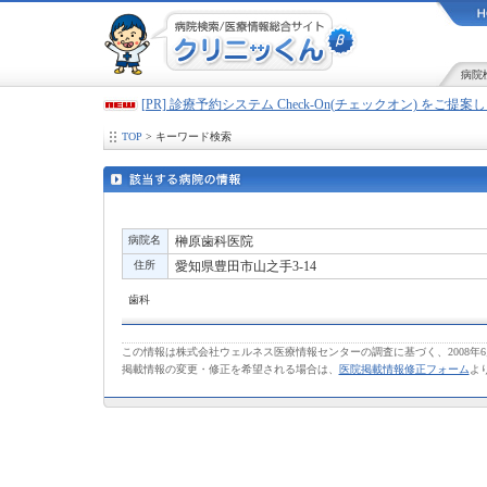
病院
[PR] 診療予約システム Check-On(チェックオン) をご提
TOP
> キーワード検索
病院名
榊原歯科医院
住所
愛知県豊田市山之手3-14
歯科
この情報は株式会社ウェルネス医療情報センターの調査に基づく、2008年
掲載情報の変更・修正を希望される場合は、
医院掲載情報修正フォーム
よ