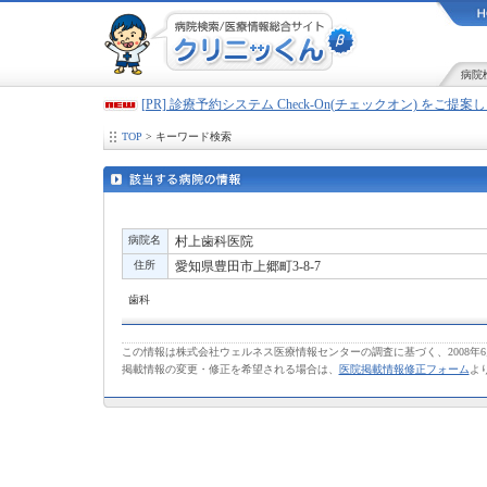
病院
[PR] 診療予約システム Check-On(チェックオン) をご提
TOP
> キーワード検索
病院名
村上歯科医院
住所
愛知県豊田市上郷町3-8-7
歯科
この情報は株式会社ウェルネス医療情報センターの調査に基づく、2008年
掲載情報の変更・修正を希望される場合は、
医院掲載情報修正フォーム
よ