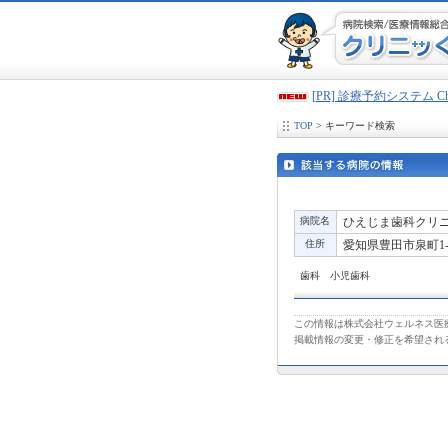
[PR] 診療予約システム 
TOP
> キーワード検索
病院名
ひえじま歯科クリ
住所
愛知県豊田市泉町1-2
歯科 小児歯科
この情報は株式会社ウェルネス医療
掲載情報の変更・修正を希望され