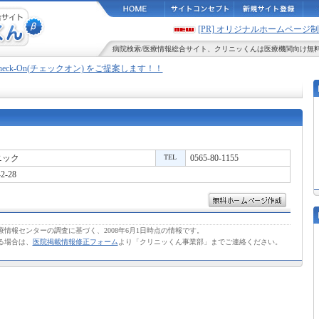
[PR] オリジナルホームペー
病院検索
/
医療情報
総合サイト、
クリニッくん
は医療機関向け無
Check-On(チェックオン) をご提案します！！
ニック
TEL
0565-80-1155
-28
情報センターの調査に基づく、2008年6月1日時点の情報です。
る場合は、
医院掲載情報修正フォーム
より「クリニッくん事業部」までご連絡ください。