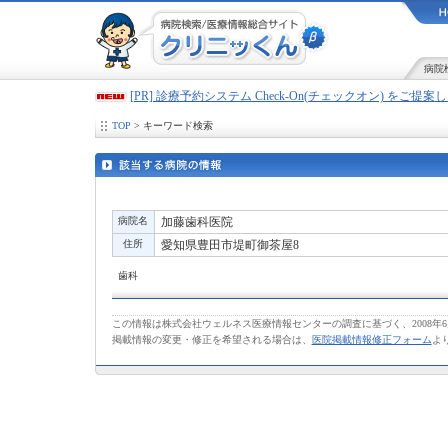
病院
[PR] 診療予約システム Check-On(チェックオン) をご提
TOP
> キーワード検索
病院名
加藤歯科医院
住所
愛知県豊田市堤町御茶屋8
歯科
この情報は株式会社ウェルネス医療情報センターの調査に基づく、2008年
掲載情報の変更・修正を希望される場合は、
医院掲載情報修正フォーム
よ