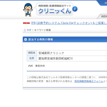
病院
[PR] 診療予約システム Check-On(チェックオン) をご提
TOP
> キーワード検索
病院名
安城新田クリニック
住所
愛知県安城市新田町縦町31
内科 整形外科
この情報は株式会社ウェルネス医療情報センターの調査に基づく、2008年
掲載情報の変更・修正を希望される場合は、
医院掲載情報修正フォーム
よ