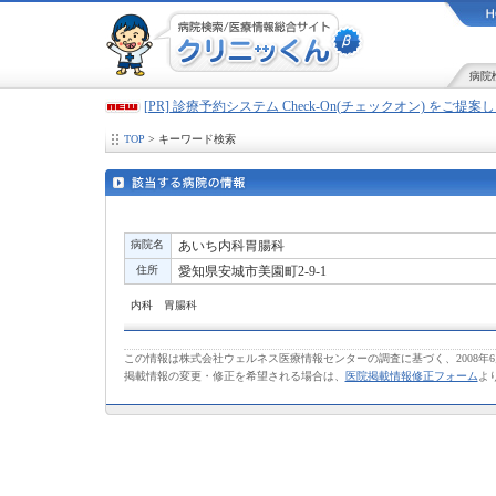
病院
[PR] 診療予約システム Check-On(チェックオン) をご提
TOP
> キーワード検索
病院名
あいち内科胃腸科
住所
愛知県安城市美園町2-9-1
内科 胃腸科
この情報は株式会社ウェルネス医療情報センターの調査に基づく、2008年
掲載情報の変更・修正を希望される場合は、
医院掲載情報修正フォーム
よ