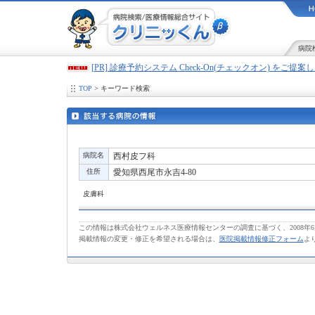
病院
[PR] 診療予約システム Check-On(チェックオン) をご提
TOP
> キーワード検索
病院名
西村皮フ科
住所
愛知県西尾市永吉4-80
皮膚科
この情報は株式会社ウェルネス医療情報センターの調査に基づく、2008年
掲載情報の変更・修正を希望される場合は、
医院掲載情報修正フォーム
よ