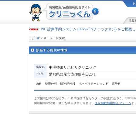
病院
[PR] 診療予約システム Check-On(チェックオン) をご提
TOP
> キーワード検索
病院名
中澤整形リハビリクリニック
住所
愛知県西尾市寄住町洲田20-1
内科 整形外科 脳神経外科 リハビリテーション科 麻酔科
この情報は株式会社ウェルネス医療情報センターの調査に基づく、2008年
掲載情報の変更・修正を希望される場合は、
医院掲載情報修正フォーム
よ