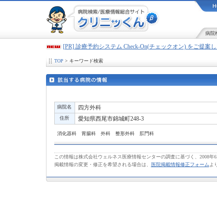
病院
[PR] 診療予約システム Check-On(チェックオン) をご提
TOP
> キーワード検索
病院名
四方外科
住所
愛知県西尾市錦城町248-3
消化器科 胃腸科 外科 整形外科 肛門科
この情報は株式会社ウェルネス医療情報センターの調査に基づく、2008年
掲載情報の変更・修正を希望される場合は、
医院掲載情報修正フォーム
よ