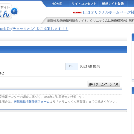
[PR] オリジナルホームペー
病院検索
/
医療情報
総合サイト、
クリニッくん
は医療機関向け無
Check-On(チェックオン) をご提案します！！
TEL
0533-68-8148
-2
情報センターの調査に基づく、2008年6月1日時点の情報です。
る場合は、
医院掲載情報修正フォーム
より「クリニッくん事業部」までご連絡ください。