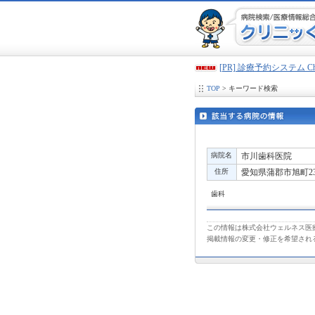
[PR] 診療予約システム 
TOP
> キーワード検索
病院名
市川歯科医院
住所
愛知県蒲郡市旭町23
歯科
この情報は株式会社ウェルネス医療
掲載情報の変更・修正を希望され