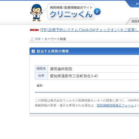
病院
[PR] 診療予約システム Check-On(チェックオン) をご提
TOP
> キーワード検索
病院名
廣田歯科医院
住所
愛知県蒲郡市三谷町弥生3-45
歯科
この情報は株式会社ウェルネス医療情報センターの調査に基づく、2008年
掲載情報の変更・修正を希望される場合は、
医院掲載情報修正フォーム
よ