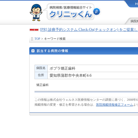
病院
[PR] 診療予約システム Check-On(チェックオン) をご提
TOP
> キーワード検索
病院名
ポプラ矯正歯科
住所
愛知県蒲郡市中央本町4-6
矯正歯科
この情報は株式会社ウェルネス医療情報センターの調査に基づく、2008年
掲載情報の変更・修正を希望される場合は、
医院掲載情報修正フォーム
よ