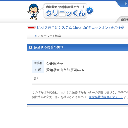
病院
[PR] 診療予約システム Check-On(チェックオン) をご提
TOP
> キーワード検索
病院名
石井歯科室
住所
愛知県犬山市前原西4-21-1
歯科
この情報は株式会社ウェルネス医療情報センターの調査に基づく、2008年
掲載情報の変更・修正を希望される場合は、
医院掲載情報修正フォーム
よ