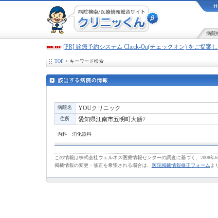
病院
[PR] 診療予約システム Check-On(チェックオン) をご提
TOP
> キーワード検索
病院名
YOUクリニック
住所
愛知県江南市五明町大膳7
内科 消化器科
この情報は株式会社ウェルネス医療情報センターの調査に基づく、2008年
掲載情報の変更・修正を希望される場合は、
医院掲載情報修正フォーム
よ