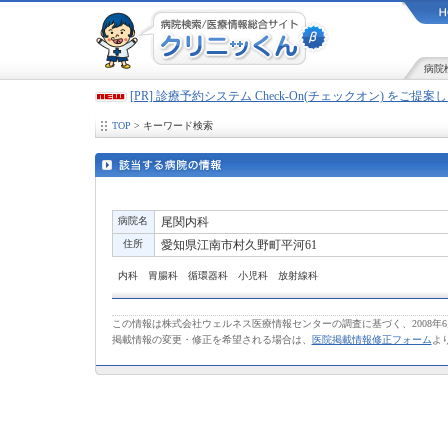
病院
[PR] 診療予約システム Check-On(チェックオン) をご提
TOP
> キーワード検索
病院名
尾関内科
住所
愛知県江南市村久野町平河61
内科 胃腸科 循環器科 小児科 放射線科
この情報は株式会社ウェルネス医療情報センターの調査に基づく、2008年
掲載情報の変更・修正を希望される場合は、
医院掲載情報修正フォーム
よ