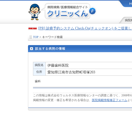
病院
[PR] 診療予約システム Check-On(チェックオン) をご提
TOP
> キーワード検索
病院名
伊藤歯科医院
住所
愛知県江南市古知野町塔塚203
歯科
この情報は株式会社ウェルネス医療情報センターの調査に基づく、2008年
掲載情報の変更・修正を希望される場合は、
医院掲載情報修正フォーム
よ