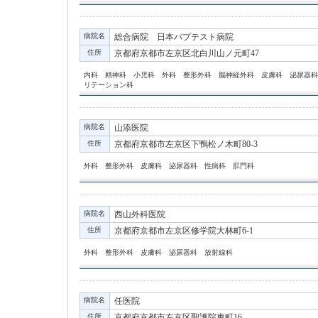
病院名
総合病院 日本バプテスト病院
住所
京都府京都市左京区北白川山ノ元町47
内科 精神科 小児科 外科 整形外科 脳神経外科 皮膚科 泌尿器科
リテーション科
病院名
山添医院
住所
京都府京都市左京区下鴨松ノ木町80-3
外科 整形外科 皮膚科 泌尿器科 性病科 肛門科
病院名
西山外科医院
住所
京都府京都市左京区修学院大林町6-1
外科 整形外科 皮膚科 泌尿器科 放射線科
病院名
任医院
住所
京都府京都市左京区聖護院東町16