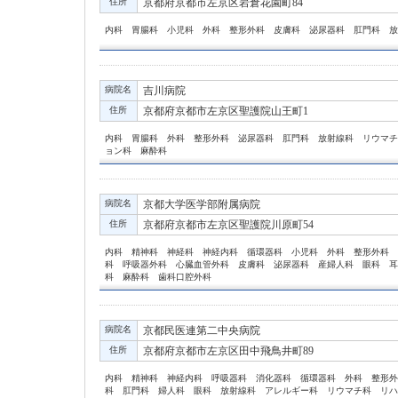
住所
京都府京都市左京区岩倉花園町84
内科 胃腸科 小児科 外科 整形外科 皮膚科 泌尿器科 肛門科 放
病院名
吉川病院
住所
京都府京都市左京区聖護院山王町1
内科 胃腸科 外科 整形外科 泌尿器科 肛門科 放射線科 リウマチ
ョン科 麻酔科
病院名
京都大学医学部附属病院
住所
京都府京都市左京区聖護院川原町54
内科 精神科 神経科 神経内科 循環器科 小児科 外科 整形外科 
科 呼吸器外科 心臓血管外科 皮膚科 泌尿器科 産婦人科 眼科 耳
科 麻酔科 歯科口腔外科
病院名
京都民医連第二中央病院
住所
京都府京都市左京区田中飛鳥井町89
内科 精神科 神経内科 呼吸器科 消化器科 循環器科 外科 整形外
科 肛門科 婦人科 眼科 放射線科 アレルギー科 リウマチ科 リハ