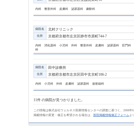
内科 整形外科 皮膚科 泌尿器科 麻酔科
病院名
北村クリニック
住所
京都府京都市左京区静市市原町744-7
内科 消化器科 小児科 外科 整形外科 皮膚科 泌尿器科 肛門科 
科
病院名
田中診療所
住所
京都府京都市左京区田中玄京町106-2
内科 小児科 外科 皮膚科 泌尿器科 放射線科
11件
の病院が見つかりました。
この情報は株式会社ウェルネス医療情報センターの調査に基づく、2008年
掲載情報の変更・修正を希望される場合は、
医院掲載情報修正フォーム
よ