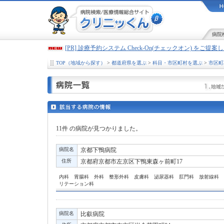
病院
[PR] 診療予約システム Check-On(チェックオン) をご提
TOP（地域から探す）
>
都道府県を選ぶ
>
科目・市区町村を選ぶ
>
市区町
11件
の病院が見つかりました。
病院名
京都下鴨病院
住所
京都府京都市左京区下鴨東森ヶ前町17
内科 胃腸科 外科 整形外科 皮膚科 泌尿器科 肛門科 放射線科 
リテーション科
病院名
比叡病院