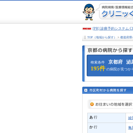
[PR] 診療予約システム 
TOP（地域から探す）
>
都道府県
京都府
泌
検索条件
195件
の病院が見つか
あ
行
綾
か
行
亀