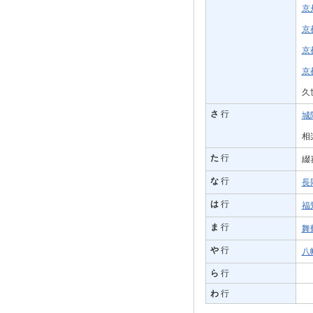
京
京
京
京
久
さ
行
城
相
た
行
綴
な
行
長
は
行
福
ま
行
舞
や
行
八
ら
行
わ
行