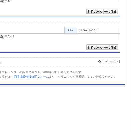
清水89
TEL
0774-71-5511
田34-6
。
全 1 ページ >1
情報センターの調査に基づく、2008年6月1日時点の情報です。
る場合は、
医院掲載情報修正フォーム
より「クリニッくん事業部」までご連絡ください。