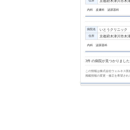
住所
京都府木津川市木津
内科 皮膚科 泌尿器科
病院名
いとうクリニック
住所
京都府木津川市木津池
内科 泌尿器科
3件
の病院が見つかりました
この情報は株式会社ウェルネス医療
掲載情報の変更・修正を希望され