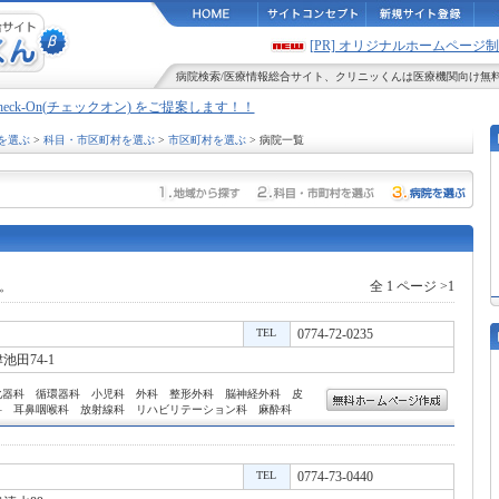
[PR] オリジナルホームペー
病院検索
/
医療情報
総合サイト、
クリニッくん
は医療機関向け無
Check-On(チェックオン) をご提案します！！
を選ぶ
>
科目・市区町村を選ぶ
>
市区町村を選ぶ
> 病院一覧
。
全 1 ページ >1
TEL
0774-72-0235
田74-1
化器科 循環器科 小児科 外科 整形外科 脳神経外科 皮
科 耳鼻咽喉科 放射線科 リハビリテーション科 麻酔科
TEL
0774-73-0440