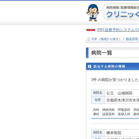
[PR] 診療予約システム 
TOP（地域から探す）
>
都道府県
3件
の病院が見つかりました
病院名
公立 山城病院
住所
京都府木津川市木津池
内科 神経内科 呼吸器科 消
膚科 泌尿器科 産婦人科 眼
病院名
橋本医院