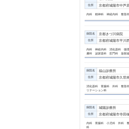
住所
京都府城陽市中芦
内科 精神科 神経内科 整形
病院名
京都きづ川病院
住所
京都府城陽市平川西六
内科 神経内科 消化器科 循
膚科 泌尿器科 肛門科 放射
病院名
福山診療所
住所
京都府城陽市久世南垣
消化器科 胃腸科 外科 整形
リテーション科
病院名
城陽診療所
住所
京都府城陽市寺田樋尻
内科 胃腸科 小児科 外科 
科