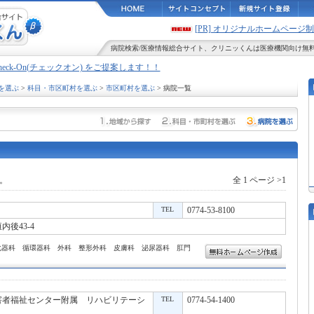
[PR] オリジナルホームペー
病院検索
/
医療情報
総合サイト、
クリニッくん
は医療機関向け無
Check-On(チェックオン) をご提案します！！
を選ぶ
>
科目・市区町村を選ぶ
>
市区町村を選ぶ
> 病院一覧
。
全 1 ページ >1
TEL
0774-53-8100
後43-4
化器科 循環器科 外科 整形外科 皮膚科 泌尿器科 肛門
害者福祉センター附属 リハビリテーシ
TEL
0774-54-1400