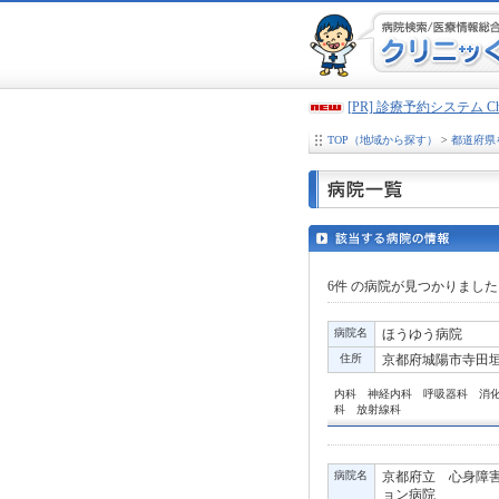
[PR] 診療予約システム 
TOP（地域から探す）
>
都道府県
6件
の病院が見つかりました
病院名
ほうゆう病院
住所
京都府城陽市寺田垣内
内科 神経内科 呼吸器科 消
科 放射線科
病院名
京都府立 心身障
ョン病院