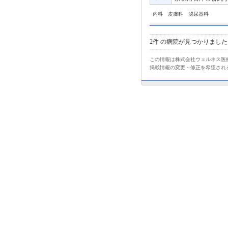
内科 皮膚科 泌尿器科
2件
の病院が見つかりました
この情報は株式会社ウェルネス医療
掲載情報の変更・修正を希望され