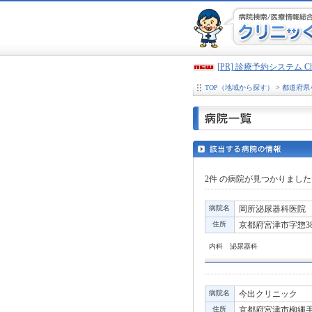
[PR] 診療予約システム 
TOP（地域から探す）
>
都道府県
2件
の病院が見つかりました
病院名
岡所泌尿器科医院
住所
京都府宮津市字惣38
内科 泌尿器科
病院名
今出クリニック
住所
京都府宮津市柳縄手3