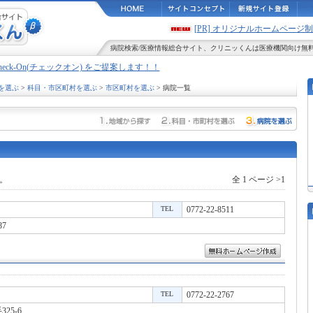
[PR] オリジナルホームペー
病院検索
/
医療情報
総合サイト、
クリニッくん
は医療機関向け無
Check-On(チェックオン) をご提案します！！
を選ぶ
>
科目・市区町村を選ぶ
>
市区町村を選ぶ
> 病院一覧
。
全 1 ページ >1
TEL
0772-22-8511
7
TEL
0772-22-2767
25-6