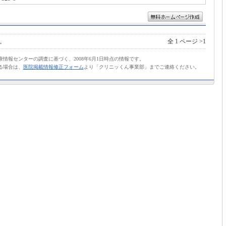
。
全 1 ページ >1
情報センターの調査に基づく、2008年6月1日時点の情報です。
る場合は、
医院掲載情報修正フォーム
より「クリニッくん事業部」までご連絡ください。