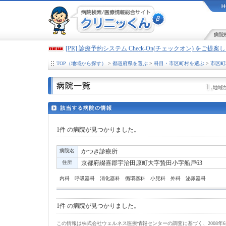
病院
[PR] 診療予約システム Check-On(チェックオン) をご提
TOP（地域から探す）
>
都道府県を選ぶ
>
科目・市区町村を選ぶ
>
市区町
1件
の病院が見つかりました。
病院名
かつき診療所
住所
京都府綴喜郡宇治田原町大字贄田小字船戸63
内科 呼吸器科 消化器科 循環器科 小児科 外科 泌尿器科
1件
の病院が見つかりました。
この情報は株式会社ウェルネス医療情報センターの調査に基づく、2008年